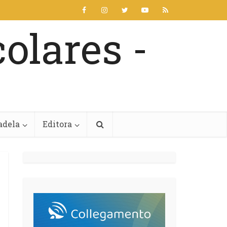
adela
Editora