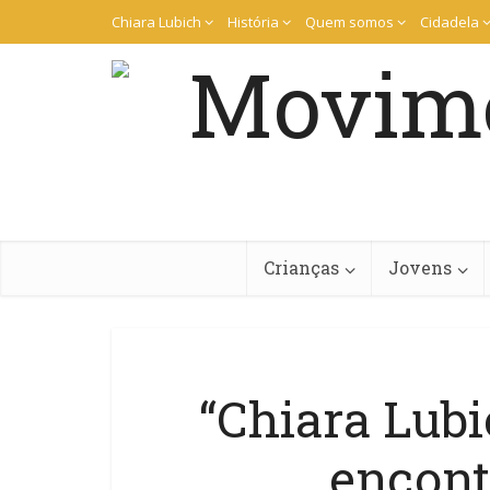
Chiara Lubich
História
Quem somos
Cidadela
Crianças
Jovens
“Chiara Lubi
encont