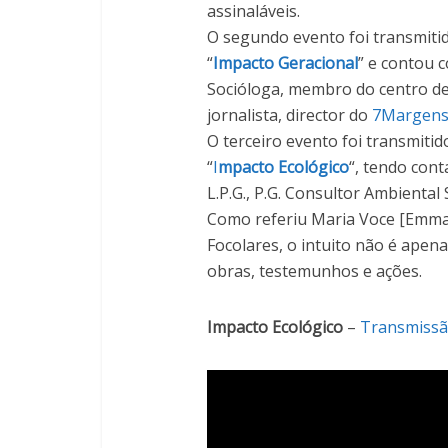
assinaláveis.
O segundo evento foi transmiti
“
Impacto Geracional
” e contou 
Socióloga, membro do centro de
jornalista, director do
7Margen
O terceiro evento foi transmitid
“
I
mpacto Ecológico
“, tendo cont
L.P.G., P.G. Consultor Ambiental
Como referiu Maria Voce [Emma
Focolares, o intuito não é apen
obras, testemunhos e ações.
Impacto Ecológico
–
Transmissão