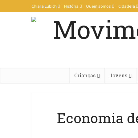
Chiara Lubich
História
Quem somos
Cidadela
Crianças
Jovens
Economia d