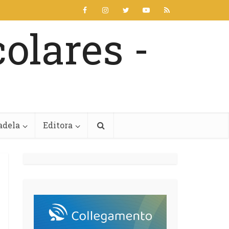
adela
Editora