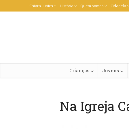
Chiara Lubich
História
Quem somos
Cidadela
Crianças
Jovens
Na Igreja C