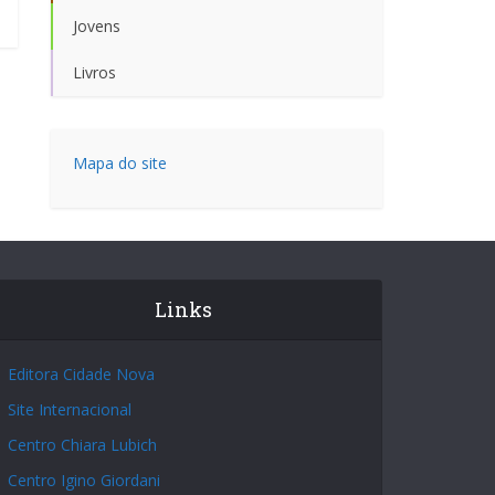
Jovens
Livros
Mapa do site
Links
Editora Cidade Nova
Site Internacional
Centro Chiara Lubich
Centro Igino Giordani