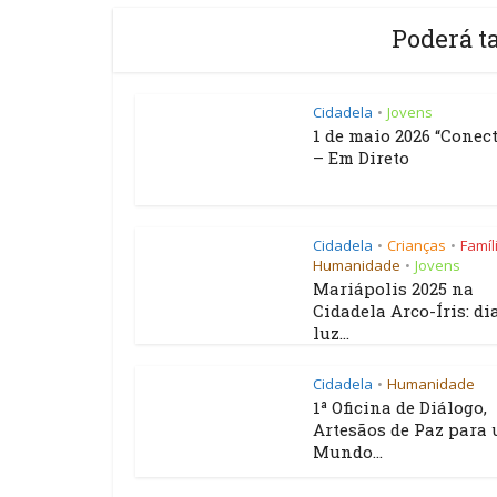
Poderá t
Cidadela
Jovens
•
1 de maio 2026 “Conect
– Em Direto
Cidadela
Crianças
Famíl
•
•
Humanidade
Jovens
•
Mariápolis 2025 na
Cidadela Arco-Íris: di
luz...
Cidadela
Humanidade
•
1ª Oficina de Diálogo,
Artesãos de Paz para
Mundo...