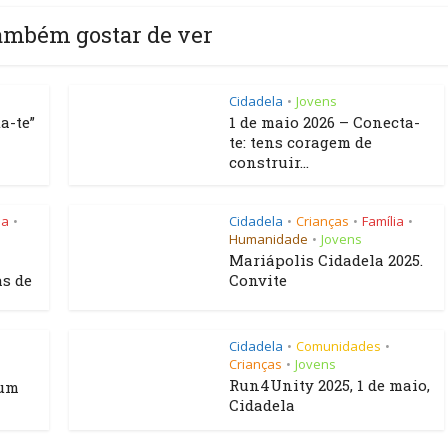
ambém gostar de ver
Cidadela
Jovens
•
a-te”
1 de maio 2026 – Conecta-
te: tens coragem de
construir...
ia
Cidadela
Crianças
Família
•
•
•
•
Humanidade
Jovens
•
Mariápolis Cidadela 2025.
as de
Convite
Cidadela
Comunidades
•
•
Crianças
Jovens
•
Run4Unity 2025, 1 de maio,
 um
Cidadela