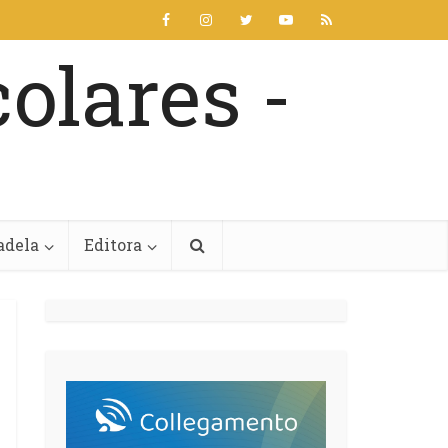
adela
Editora