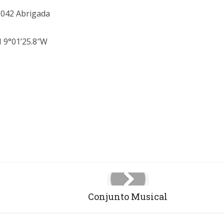
-042 Abrigada
N 9°01’25.8″W
Conjunto Musical