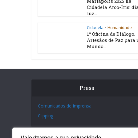
Mariápolis 2025 na
Cidadela Arco-Íris: di
luz...
Cidadela
Humanidade
•
1ª Oficina de Diálogo,
Artesãos de Paz para
Mundo...
Press
Comunicados de Imprensa
Clipping
Valorizamos a sua privacidade