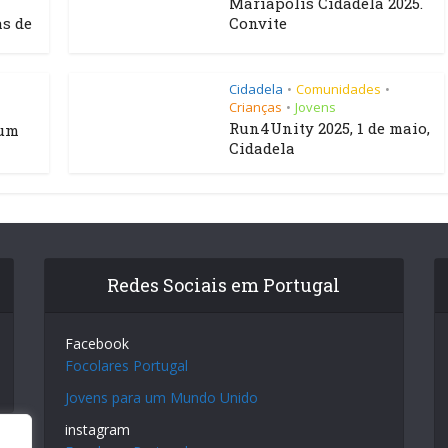
Mariápolis Cidadela 2025.
as de
Convite
Cidadela
Comunidades
•
•
Crianças
Jovens
•
Run4Unity 2025, 1 de maio,
 um
Cidadela
Redes Sociais em Portugal
Facebook
Focolares Portugal
Jovens para um Mundo Unido
instagram