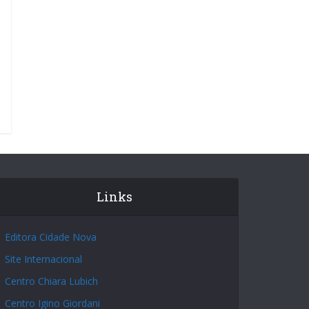
Links
Editora Cidade Nova
Site Internacional
Centro Chiara Lubich
Centro Igino Giordani