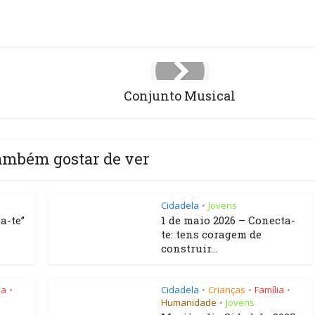
Conjunto Musical
ambém gostar de ver
Cidadela
Jovens
•
a-te”
1 de maio 2026 – Conecta-
te: tens coragem de
construir...
ia
Cidadela
Crianças
Família
•
•
•
•
Humanidade
Jovens
•