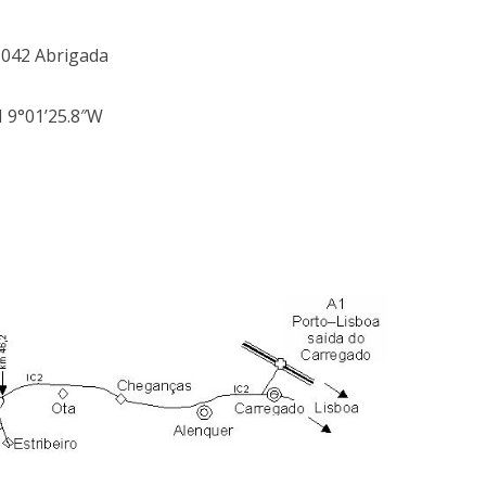
-042 Abrigada
N 9°01’25.8″W