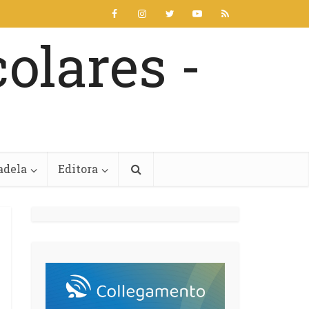
adela
Editora