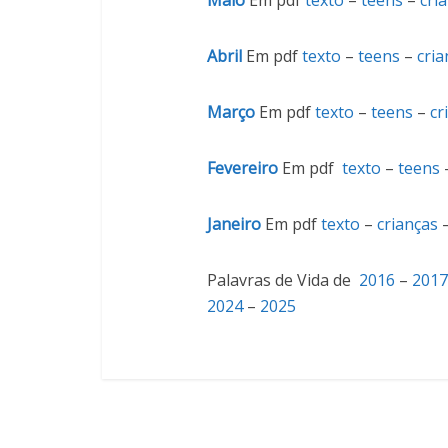
Maio
Em pdf
texto
–
teens
–
cri
Abril
Em pdf
texto
–
teens
–
cria
Março
Em pdf
texto
–
teens
–
cr
Fevereiro
Em pdf
texto
–
teens
Janeiro
Em pdf
texto
–
crianças
Palavras de Vida de
2016
–
2017
2024
–
2025