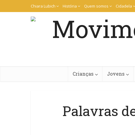
Chiara Lubich
História
Quem somos
Cidadela
Crianças
Jovens
Palavras d