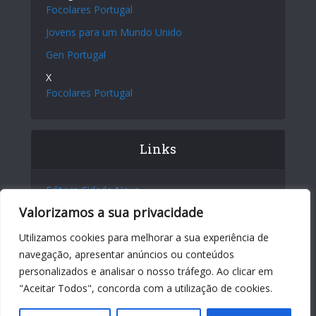
Focolares Portugal
Jovens para um Mundo Unido
Gen Portugal
X
Focolares Portugal
Links
Editora Cidade Nova
Valorizamos a sua privacidade
Site Internacional
Centro Chiara Lubich
Utilizamos cookies para melhorar a sua experiência de
navegação, apresentar anúncios ou conteúdos
Centro Igino Giordani
personalizados e analisar o nosso tráfego. Ao clicar em
Sites dos Focolares nos 5 continentes
"Aceitar Todos", concorda com a utilização de cookies.