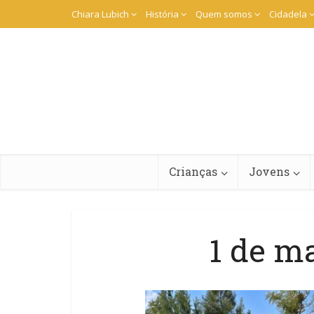
Chiara Lubich
História
Quem somos
Cidadela
Crianças
Jovens
1 de m