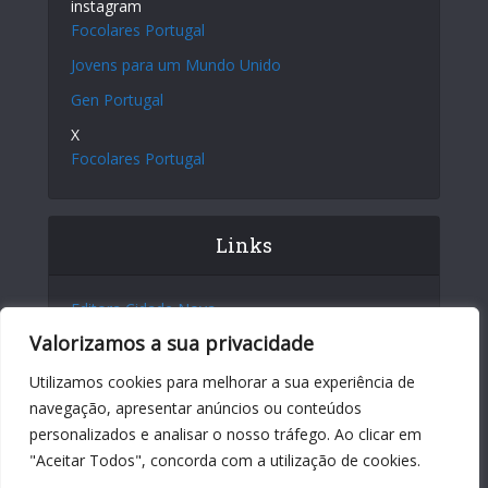
instagram
Focolares Portugal
Jovens para um Mundo Unido
Gen Portugal
X
Focolares Portugal
Links
Editora Cidade Nova
Valorizamos a sua privacidade
Site Internacional
Centro Chiara Lubich
Utilizamos cookies para melhorar a sua experiência de
navegação, apresentar anúncios ou conteúdos
Centro Igino Giordani
personalizados e analisar o nosso tráfego. Ao clicar em
Sites dos Focolares nos 5 continentes
"Aceitar Todos", concorda com a utilização de cookies.