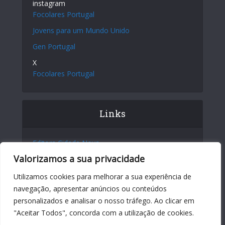
instagram
Focolares Portugal
Jovens para um Mundo Unido
Gen Portugal
X
Focolares Portugal
Links
Editora Cidade Nova
Valorizamos a sua privacidade
Site Internacional
Centro Chiara Lubich
Utilizamos cookies para melhorar a sua experiência de
navegação, apresentar anúncios ou conteúdos
Centro Igino Giordani
personalizados e analisar o nosso tráfego. Ao clicar em
Sites dos Focolares nos 5 continentes
"Aceitar Todos", concorda com a utilização de cookies.