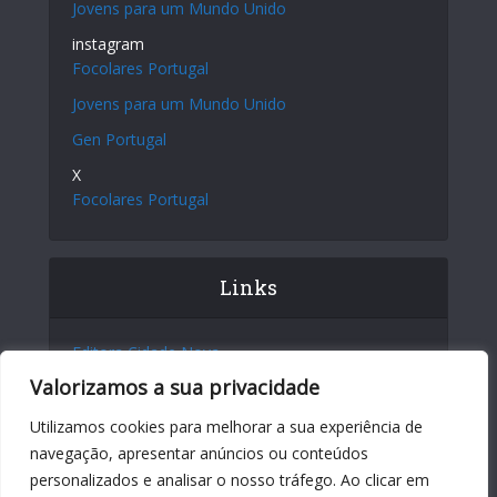
Jovens para um Mundo Unido
instagram
Focolares Portugal
Jovens para um Mundo Unido
Gen Portugal
X
Focolares Portugal
Links
Editora Cidade Nova
Valorizamos a sua privacidade
Site Internacional
Centro Chiara Lubich
Utilizamos cookies para melhorar a sua experiência de
navegação, apresentar anúncios ou conteúdos
Centro Igino Giordani
personalizados e analisar o nosso tráfego. Ao clicar em
Sites dos Focolares nos 5 continentes