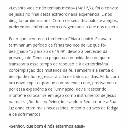
«Levantai-vos e não tenhais medo» (
Mt
17,7), foi o convite
de Jesus no final desta extraordinária experiência. É-nos
dirigido também a nós. Como os seus discípulos e amigos,
poderemos enfrentar com coragem aquilo que nos espera.
Foi o que aconteceu também a Chiara Lubich. Estava a
terminar um período de férias tão rico de luz que foi
designado “o paraíso de 1949”, devido à perceção da
presença de Deus na pequena comunidade com quem
transcorria esse tempo de repouso e à extraordinária
contemplação dos mistérios da fé. Também ela sentia o
desejo de não regressar à vida de todos os dias. Fê-lo com
um novo ímpeto, porque compreendeu que, precisamente
por essa experiência de iluminação, devia “descer do
monte” e colocar-se em ação como instrumento de Jesus
na realização do seu Reino, injetando o Seu amor e a Sua
luz onde eram mais necessários, mesmo através de fadiga
e de sofrimentos.
«Senhor, que bom é nós estarmos aqui!»