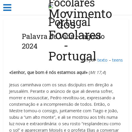
Palavra de Vida – agosto
2024
Em pdf
texto
–
teens
«Senhor, que bom é nós estarmos aqui!»
(
Mt 17,4
)
Jesus caminhava com os seus discípulos em direção a
Jerusalém. Perante o anúncio de que ali deveria sofrer,
morrer e ressuscitar, Pedro revoltou-se, expressando a
consternação e a incompreensão de todos. Então, o
Mestre tomou-o consigo, juntamente com Tiago e João,
subiu a “um alto monte”, e ali se mostrou aos três numa
luz nova e extraordinária: o seu rosto “resplandeceu como
o sol” e apareceram Moisés e o profeta Elias a conversar