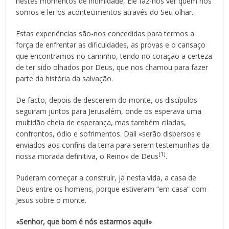
nestes momentos de intimidade, Ele faz-nos ver quem nós
somos e ler os acontecimentos através do Seu olhar.
Estas experiências são-nos concedidas para termos a
força de enfrentar as dificuldades, as provas e o cansaço
que encontramos no caminho, tendo no coração a certeza
de ter sido olhados por Deus, que nos chamou para fazer
parte da história da salvação.
De facto, depois de descerem do monte, os discípulos
seguiram juntos para Jerusalém, onde os esperava uma
multidão cheia de esperança, mas também ciladas,
confrontos, ódio e sofrimentos. Dali «serão dispersos e
enviados aos confins da terra para serem testemunhas da
[1]
nossa morada definitiva, o Reino» de Deus
.
Puderam começar a construir, já nesta vida, a casa de
Deus entre os homens, porque estiveram “em casa” com
Jesus sobre o monte.
«Senhor, que bom é nós estarmos aqui!»