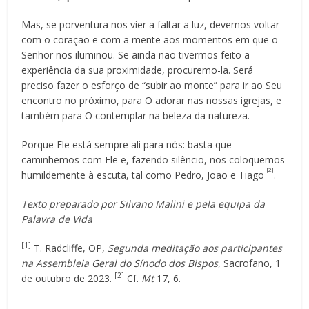
Mas, se porventura nos vier a faltar a luz, devemos voltar
com o coração e com a mente aos momentos em que o
Senhor nos iluminou. Se ainda não tivermos feito a
experiência da sua proximidade, procuremo-la. Será
preciso fazer o esforço de “subir ao monte” para ir ao Seu
encontro no próximo, para O adorar nas nossas igrejas, e
também para O contemplar na beleza da natureza.
Porque Ele está sempre ali para nós: basta que
caminhemos com Ele e, fazendo silêncio, nos coloquemos
[2]
humildemente à escuta, tal como Pedro, João e Tiago
.
Texto preparado por Silvano Malini e pela equipa da
Palavra de Vida
[1]
T. Radcliffe, OP,
Segunda meditação aos participantes
na Assembleia Geral do Sínodo dos Bispos
, Sacrofano, 1
[2]
de outubro de 2023.
Cf.
Mt
17, 6.