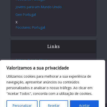
Jovens para um Mundo Unido
Gen Portugal
X
Focolares Portugal
Links
Editora Cidade Nova
Valorizamos a sua privacidade
Site Internacional
Centro Chiara Lubich
Utilizamos cookies para melhorar a sua experiência de
navegação, apresentar anúncios ou conteúdos
Centro Igino Giordani
personalizados e analisar o nosso tráfego. Ao clicar em
Sites dos Focolares nos 5 continentes
"Aceitar Todos", concorda com a utilização de cookies.
Personalizar
Rejeitar
Aceitar