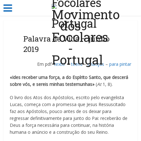
Palavra de Vida – junho
2019
Em pdf
texto
–
teens
–
crianças
–
para pintar
«Ides receber uma força, a do Espírito Santo, que descerá
sobre vós, e sereis minhas testemunhas»
(
At
1, 8).
O livro dos Atos dos Apóstolos, escrito pelo evangelista
Lucas, começa com a promessa que Jesus Ressuscitado
faz aos Apóstolos, pouco antes de os deixar para
regressar definitivamente para junto do Pai: receberão de
Deus a força necessária para continuar, na história
humana o anúncio e a construção do seu Reino.