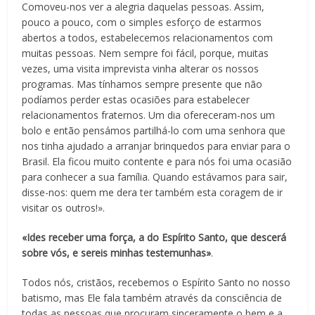
Comoveu-nos ver a alegria daquelas pessoas. Assim,
pouco a pouco, com o simples esforço de estarmos
abertos a todos, estabelecemos relacionamentos com
muitas pessoas. Nem sempre foi fácil, porque, muitas
vezes, uma visita imprevista vinha alterar os nossos
programas. Mas tínhamos sempre presente que não
podíamos perder estas ocasiões para estabelecer
relacionamentos fraternos. Um dia ofereceram-nos um
bolo e então pensámos partilhá-lo com uma senhora que
nos tinha ajudado a arranjar brinquedos para enviar para o
Brasil. Ela ficou muito contente e para nós foi uma ocasião
para conhecer a sua família. Quando estávamos para sair,
disse-nos: quem me dera ter também esta coragem de ir
visitar os outros!».
«Ides receber uma força, a do Espírito Santo, que descerá
sobre vós, e sereis minhas testemunhas»
.
Todos nós, cristãos, recebemos o Espírito Santo no nosso
batismo, mas Ele fala também através da consciência de
todas as pessoas que procuram sinceramente o bem e a