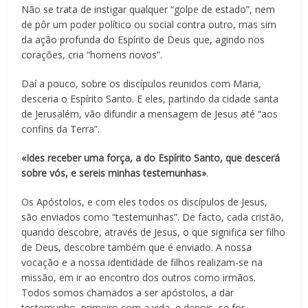
Não se trata de instigar qualquer “golpe de estado”, nem
de pôr um poder político ou social contra outro, mas sim
da ação profunda do Espírito de Deus que, agindo nos
corações, cria “homens novos”.
Daí a pouco, sobre os discípulos reunidos com Maria,
desceria o Espírito Santo. E eles, partindo da cidade santa
de Jerusalém, vão difundir a mensagem de Jesus até “aos
confins da Terra”.
«Ides receber uma força, a do Espírito Santo, que descerá
sobre vós, e sereis minhas testemunhas»
.
Os Apóstolos, e com eles todos os discípulos de Jesus,
são enviados como “testemunhas”. De facto, cada cristão,
quando descobre, através de Jesus, o que significa ser filho
de Deus, descobre também que é enviado. A nossa
vocação e a nossa identidade de filhos realizam-se na
missão, em ir ao encontro dos outros como irmãos.
Todos somos chamados a ser apóstolos, a dar
testemunho, primeiro com a vida, e depois, se for