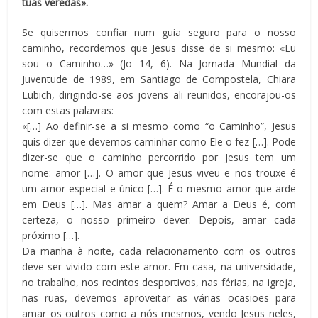
tuas veredas».
Se quisermos confiar num guia seguro para o nosso
caminho, recordemos que Jesus disse de si mesmo: «Eu
sou o Caminho…» (Jo 14, 6). Na Jornada Mundial da
Juventude de 1989, em Santiago de Compostela, Chiara
Lubich, dirigindo-se aos jovens ali reunidos, encorajou-os
com estas palavras:
«[…] Ao definir-se a si mesmo como “o Caminho”, Jesus
quis dizer que devemos caminhar como Ele o fez […]. Pode
dizer-se que o caminho percorrido por Jesus tem um
nome: amor […]. O amor que Jesus viveu e nos trouxe é
um amor especial e único […]. É o mesmo amor que arde
em Deus […]. Mas amar a quem? Amar a Deus é, com
certeza, o nosso primeiro dever. Depois, amar cada
próximo […].
Da manhã à noite, cada relacionamento com os outros
deve ser vivido com este amor. Em casa, na universidade,
no trabalho, nos recintos desportivos, nas férias, na igreja,
nas ruas, devemos aproveitar as várias ocasiões para
amar os outros como a nós mesmos, vendo Jesus neles,