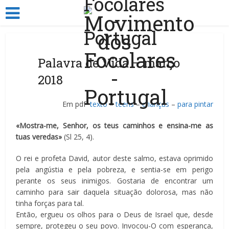
Palavra de Vida – março
2018
Em pdf
texto
–
teens
–
crianças
–
para pintar
«Mostra-me, Senhor, os teus caminhos e ensina-me as
tuas veredas»
(Sl 25, 4).
O rei e profeta David, autor deste salmo, estava oprimido
pela angústia e pela pobreza, e sentia-se em perigo
perante os seus inimigos. Gostaria de encontrar um
caminho para sair daquela situação dolorosa, mas não
tinha forças para tal.
Então, ergueu os olhos para o Deus de Israel que, desde
sempre, protegeu o seu povo. Invocou-O com esperança,