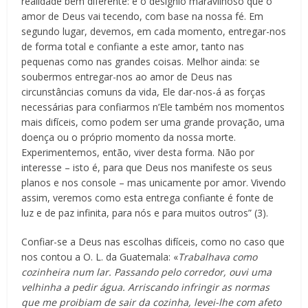
realidade bem diferente: é o desígnio maravilhoso que o
amor de Deus vai tecendo, com base na nossa fé. Em
segundo lugar, devemos, em cada momento, entregar-nos
de forma total e confiante a este amor, tanto nas
pequenas como nas grandes coisas. Melhor ainda: se
soubermos entregar-nos ao amor de Deus nas
circunstâncias comuns da vida, Ele dar-nos-á as forças
necessárias para confiarmos n’Ele também nos momentos
mais difíceis, como podem ser uma grande provação, uma
doença ou o próprio momento da nossa morte.
Experimentemos, então, viver desta forma. Não por
interesse – isto é, para que Deus nos manifeste os seus
planos e nos console – mas unicamente por amor. Vivendo
assim, veremos como esta entrega confiante é fonte de
luz e de paz infinita, para nós e para muitos outros” (3).
Confiar-se a Deus nas escolhas difíceis, como no caso que
nos contou a O. L. da Guatemala: «
Trabalhava como
cozinheira num lar. Passando pelo corredor, ouvi uma
velhinha a pedir água. Arriscando infringir as normas
que me proibiam de sair da cozinha, levei-lhe com afeto