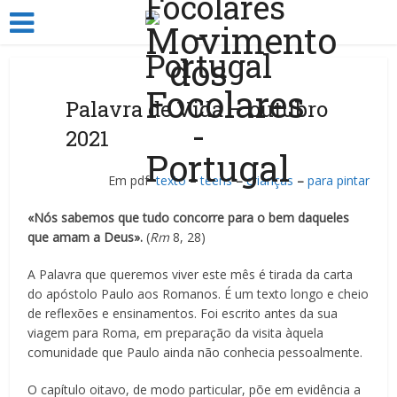
Palavra de Vida – outubro
2021
Em pdf
texto
–
teens
–
crianças
–
para pintar
«Nós sabemos que tudo concorre para o bem daqueles
que amam a Deus».
(
Rm
8, 28)
A Palavra que queremos viver este mês é tirada da carta
do apóstolo Paulo aos Romanos. É um texto longo e cheio
de reflexões e ensinamentos. Foi escrito antes da sua
viagem para Roma, em preparação da visita àquela
comunidade que Paulo ainda não conhecia pessoalmente.
O capítulo oitavo, de modo particular, põe em evidência a