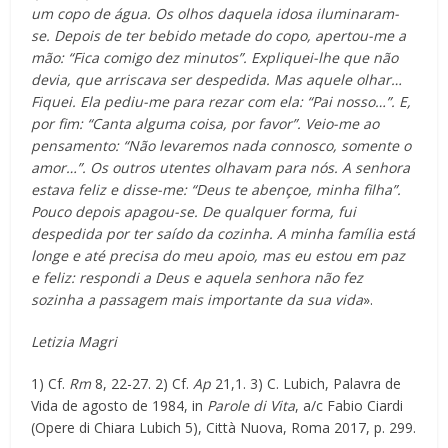
um copo de água. Os olhos daquela idosa iluminaram-
se. Depois de ter bebido metade do copo, apertou-me a
mão: “Fica comigo dez minutos”. Expliquei-lhe que não
devia, que arriscava ser despedida. Mas aquele olhar…
Fiquei. Ela pediu-me para rezar com ela: “Pai nosso…”. E,
por fim: “Canta alguma coisa, por favor”. Veio-me ao
pensamento: “Não levaremos nada connosco, somente o
amor…”. Os outros utentes olhavam para nós. A senhora
estava feliz e disse-me: “Deus te abençoe, minha filha”.
Pouco depois apagou-se. De qualquer forma, fui
despedida por ter saído da cozinha. A minha família está
longe e até precisa do meu apoio, mas eu estou em paz
e feliz: respondi a Deus e aquela senhora não fez
sozinha a passagem mais importante da sua vida
».
Letizia Magri
1) Cf.
Rm
8, 22-27. 2) Cf.
Ap
21,1. 3) C. Lubich, Palavra de
Vida de agosto de 1984, in
Parole di Vita
, a/c Fabio Ciardi
(Opere di Chiara Lubich 5), Città Nuova, Roma 2017, p. 299.