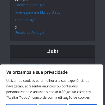
Focolares Portugal
Jovens para um Mundo Unido
Gen Portugal
X
Focolares Portugal
Links
Editora Cidade Nova
Valorizamos a sua privacidade
Site Internacional
Centro Chiara Lubich
Utilizamos cookies para melhorar a sua experiência de
navegação, apresentar anúncios ou conteúdos
Centro Igino Giordani
personalizados e analisar o nosso tráfego. Ao clicar em
Sites dos Focolares nos 5 continentes
"Aceitar Todos", concorda com a utilização de cookies.