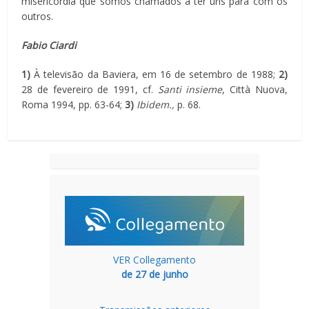
misericórdia que somos chamados a ter uns para com os
outros.
Fabio Ciardi
1)
À televisão da Baviera, em 16 de setembro de 1988;
2)
28 de fevereiro de 1991, cf.
Santi insieme
, Città Nuova,
Roma 1994, pp. 63-64;
3)
Ibidem.,
p. 68.
VER Collegamento
de 27 de junho