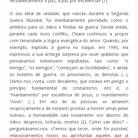
verdadeiramente a paz, a paz por excelência» (1).
O seu ideal de unidade, que nasceu durante a Segunda
Guerra Mundial, foi imediatamente percebido como o
antídoto para os ódios e feridas da guerra. Desde então,
perante cada novo conflito, Chiara continuou a propor
com tenacidade a lógica evangélica do amor. Quando, por
exemplo, explodiu a guerra no Iraque, em 1990, ela
expressou a sua amarga surpresa por ouvir «palavras que
pensávamos estivessem sepultadas, tais como: “o
inimigo”, “os inimigos”, “começam as hostilidades”, e ainda:
os boletins de guerra, os prisioneiros, as derrotas (…).
Demo-nos conta, com desalento, que estava em perigo o
princípio fundamental do cristianismo, isto é, o
“mandamento” por excelência de Jesus, o mandamento
“novo”. (…) Em vez de as pessoas se amarem
reciprocamente e de estarem prontas a morrer umas pelas
outras», a humanidade caía novamente «no abismo do
ódio»: desprezo, torturas, mortes (2). Como sair disto? –
perguntávamo-nos. «Temos que tecer, onde for possível,
relacionamentos novos ou aprofundar aqueles que já