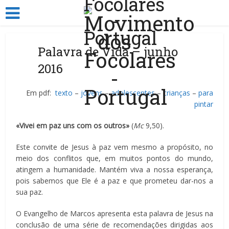
Palavra de Vida – junho
2016
Em pdf:
texto
–
jovens
–
adolescentes
–
crianças
–
para
pintar
«Vivei em paz uns com os outros»
(
Mc
9,50).
Este convite de Jesus à paz vem mesmo a propósito, no
meio dos conflitos que, em muitos pontos do mundo,
atingem a humanidade. Mantém viva a nossa esperança,
pois sabemos que Ele é a paz e que prometeu dar-nos a
sua paz.
O Evangelho de Marcos apresenta esta palavra de Jesus na
conclusão de uma série de recomendações dirigidas aos