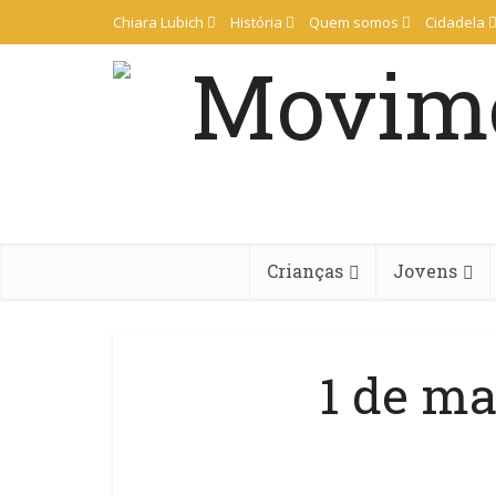
Chiara Lubich
História
Quem somos
Cidadela
Crianças
Jovens
1 de m