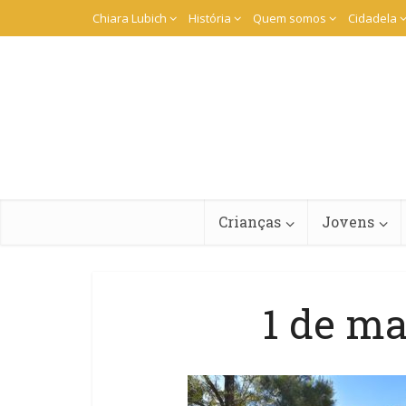
Chiara Lubich
História
Quem somos
Cidadela
Crianças
Jovens
1 de m