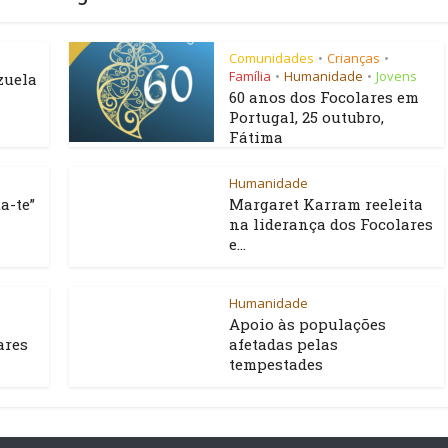
Comunidades
Crianças
•
•
Família
Humanidade
Jovens
•
•
zuela
60 anos dos Focolares em
Portugal, 25 outubro,
Fátima
Humanidade
a-te”
Margaret Karram reeleita
na liderança dos Focolares
e...
Humanidade
Apoio às populações
ares
afetadas pelas
tempestades