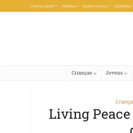
Chiara Lubich
História
Quem somos
Cidadela
Crianças
Jovens
Criança
Living Peace