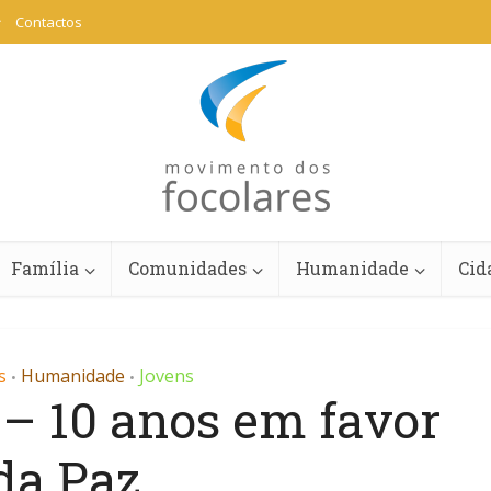
Contactos
Família
Comunidades
Humanidade
Cid
s
Humanidade
Jovens
•
•
 – 10 anos em favor
da Paz