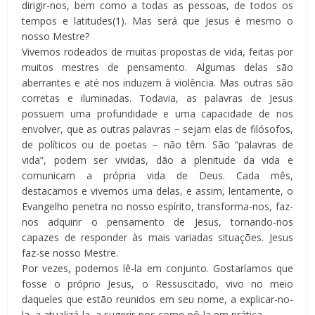
dirigir-nos, bem como a todas as pessoas, de todos os
tempos e latitudes(1). Mas será que Jesus é mesmo o
nosso Mestre?
Vivemos rodeados de muitas propostas de vida, feitas por
muitos mestres de pensamento. Algumas delas são
aberrantes e até nos induzem à violência. Mas outras são
corretas e iluminadas. Todavia, as palavras de Jesus
possuem uma profundidade e uma capacidade de nos
envolver, que as outras palavras − sejam elas de filósofos,
de políticos ou de poetas − não têm. São “palavras de
vida”, podem ser vividas, dão a plenitude da vida e
comunicam a própria vida de Deus. Cada mês,
destacamos e vivemos uma delas, e assim, lentamente, o
Evangelho penetra no nosso espírito, transforma-nos, faz-
nos adquirir o pensamento de Jesus, tornando-nos
capazes de responder às mais variadas situações. Jesus
faz-se nosso Mestre.
Por vezes, podemos lê-la em conjunto. Gostaríamos que
fosse o próprio Jesus, o Ressuscitado, vivo no meio
daqueles que estão reunidos em seu nome, a explicar-no-
la, a atualizá-la, a sugerir-nos como pô-la em prática.