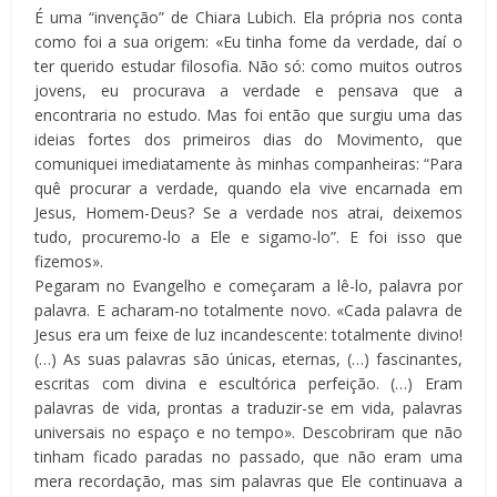
É uma “invenção” de Chiara Lubich. Ela própria nos conta
como foi a sua origem: «Eu tinha fome da verdade, daí o
ter querido estudar filosofia. Não só: como muitos outros
jovens, eu procurava a verdade e pensava que a
encontraria no estudo. Mas foi então que surgiu uma das
ideias fortes dos primeiros dias do Movimento, que
comuniquei imediatamente às minhas companheiras: “Para
quê procurar a verdade, quando ela vive encarnada em
Jesus, Homem-Deus? Se a verdade nos atrai, deixemos
tudo, procuremo-lo a Ele e sigamo-lo”. E foi isso que
fizemos».
Pegaram no Evangelho e começaram a lê-lo, palavra por
palavra. E acharam-no totalmente novo. «Cada palavra de
Jesus era um feixe de luz incandescente: totalmente divino!
(…) As suas palavras são únicas, eternas, (…) fascinantes,
escritas com divina e escultórica perfeição. (…) Eram
palavras de vida, prontas a traduzir-se em vida, palavras
universais no espaço e no tempo». Descobriram que não
tinham ficado paradas no passado, que não eram uma
mera recordação, mas sim palavras que Ele continuava a