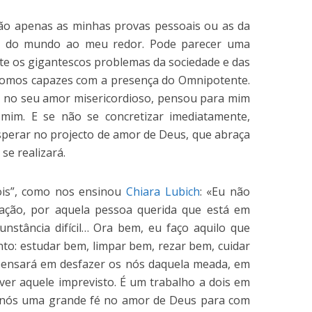
não apenas as minhas provas pessoais ou as da
s do mundo ao meu redor. Pode parecer uma
te os gigantescos problemas da sociedade e das
 somos capazes com a presença do Omnipotente.
, no seu amor misericordioso, pensou para mim
 mim. E se não se concretizar imediatamente,
sperar no projecto de amor de Deus, que abraça
se realizará.
ois”, como nos ensinou
Chiara Lubich
: «Eu não
uação, por aquela pessoa querida que está em
unstância difícil… Ora bem, eu faço aquilo que
o: estudar bem, limpar bem, rezar bem, cuidar
pensará em desfazer os nós daquela meada, em
ver aquele imprevisto. É um trabalho a dois em
 nós uma grande fé no amor de Deus para com