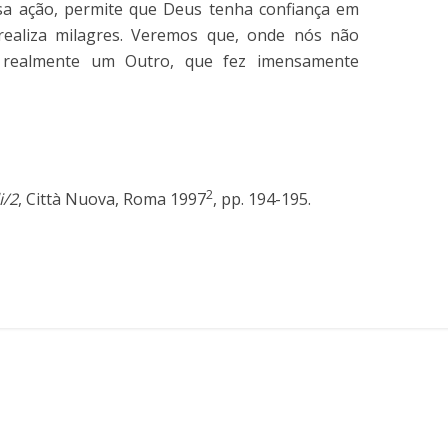
ssa ação, permite que Deus tenha confiança em
 realiza milagres. Veremos que, onde nós não
 realmente um Outro, que fez imensamente
2
i/2
, Città Nuova, Roma 1997
, pp. 194-195.