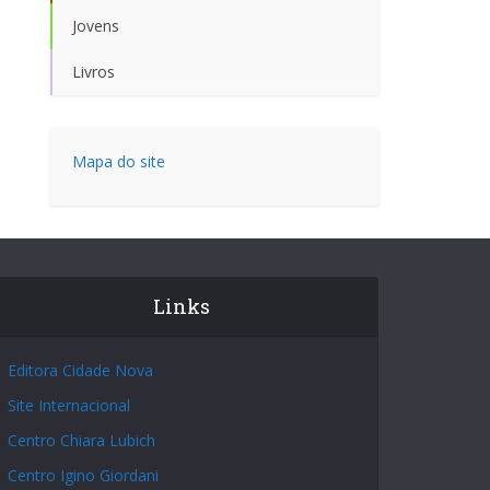
Jovens
Livros
Mapa do site
Links
Editora Cidade Nova
Site Internacional
Centro Chiara Lubich
Centro Igino Giordani