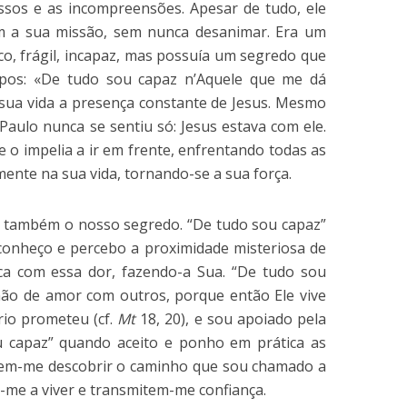
essos e as incompreensões. Apesar de tudo, ele
 a sua missão, sem nunca desanimar. Era um
co, frágil, incapaz, mas possuía um segredo que
lipos: «De tudo sou capaz n’Aquele que me dá
a sua vida a presença constante de Jesus. Mesmo
ulo nunca se sentiu só: Jesus estava com ele.
e o impelia a ir em frente, enfrentando todas as
mente na sua vida, tornando-se a sua força.
r também o nosso segredo. “De tudo sou capaz”
onheço e percebo a proximidade misteriosa de
ica com essa dor, fazendo-a Sua. “De tudo sou
ão de amor com outros, porque então Ele vive
rio prometeu (cf.
Mt
18, 20), e sou apoiado pela
u capaz” quando aceito e ponho em prática as
azem-me descobrir o caminho que sou chamado a
m-me a viver e transmitem-me confiança.