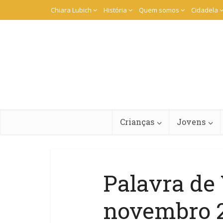
Chiara Lubich
História
Quem somos
Cidadela
Crianças
Jovens
Palavra de
novembro 