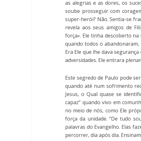
as alegrias e as dores, os suc
soube prosseguir com coragem
super-herói? Não. Sentia-se fra
revela aos seus amigos de Fi
força». Ele tinha descoberto n
quando todos o abandonaram, Pa
Era Ele que lhe dava segurança 
adversidades. Ele entrara plena
Este segredo de Paulo pode se
quando até num sofrimento rec
Jesus, o Qual quase se identif
capaz” quando vivo em comunh
no meio de nós, como Ele próp
força da unidade. “De tudo so
palavras do Evangelho. Elas f
percorrer, dia após dia. Ensina