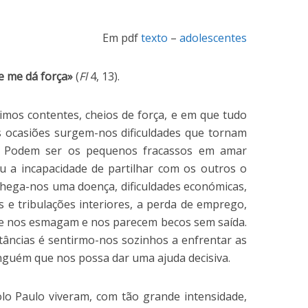
Em pdf
texto
–
adolescentes
e me dá força»
(
Fl
4, 13).
os contentes, cheios de força, e em que tudo
as ocasiões surgem-nos dificuldades que tornam
. Podem ser os pequenos fracassos em amar
u a incapacidade de partilhar com os outros o
 chega-nos uma doença, dificuldades económicas,
as e tribulações interiores, a perda de emprego,
ue nos esmagam e nos parecem becos sem saída.
tâncias é sentirmo-nos sozinhos a enfrentar as
inguém que nos possa dar uma ajuda decisiva.
o Paulo viveram, com tão grande intensidade,