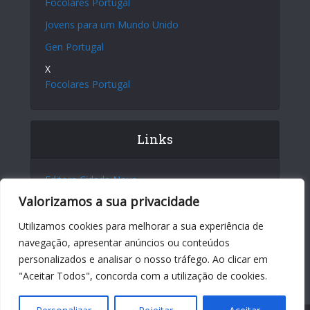
Focolares Portugal
Jovens para um Mundo Unido
Gen Portugal
X
Focolares Portugal
Links
Editora Cidade Nova
Valorizamos a sua privacidade
Site Internacional
Centro Chiara Lubich
Utilizamos cookies para melhorar a sua experiência de
navegação, apresentar anúncios ou conteúdos
Centro Igino Giordani
personalizados e analisar o nosso tráfego. Ao clicar em
Sites dos Focolares nos 5 continentes
"Aceitar Todos", concorda com a utilização de cookies.