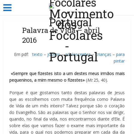
Palavra de Vida – abril
2016
Em pdf:
texto
–
jovens
–
adolescentes
–
crianças
–
para
pintar
«Sempre que fizestes isto a um destes meus irmãos mais
pequeninos, a mim mesmo o fizestes»
(
Mt
25, 40).
Porque é que gostamos tanto destas palavras de Jesus
que as escolhemos com muita frequência como Palavra
de Vida de um mês inteiro? Talvez porque são o coração
do Evangelho. São as palavras que o Senhor nos vai dirigir,
quando, no final da vida, nos encontrarmos diante d’Ele. É
sobre elas que vamos fazer o exame mais importante da
vida, para o qual nos podemos preparar em cada dia da