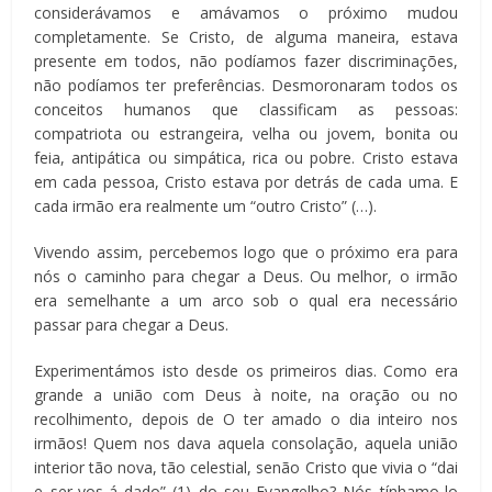
considerávamos e amávamos o próximo mudou
completamente. Se Cristo, de alguma maneira, estava
presente em todos, não podíamos fazer discriminações,
não podíamos ter preferências. Desmoronaram todos os
conceitos humanos que classificam as pessoas:
compatriota ou estrangeira, velha ou jovem, bonita ou
feia, antipática ou simpática, rica ou pobre. Cristo estava
em cada pessoa, Cristo estava por detrás de cada uma. E
cada irmão era realmente um “outro Cristo” (…).
Vivendo assim, percebemos logo que o próximo era para
nós o caminho para chegar a Deus. Ou melhor, o irmão
era semelhante a um arco sob o qual era necessário
passar para chegar a Deus.
Experimentámos isto desde os primeiros dias. Como era
grande a união com Deus à noite, na oração ou no
recolhimento, depois de O ter amado o dia inteiro nos
irmãos! Quem nos dava aquela consolação, aquela união
interior tão nova, tão celestial, senão Cristo que vivia o “dai
e ser-vos-á dado” (1) do seu Evangelho? Nós tínhamo-lo