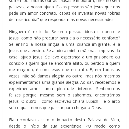
sofrem por muitas outras causas e imploram, mesmo sem
palavras, a nossa ajuda. Essas pessoas são Jesus que nos
pede um amor concreto, capaz de inventar novas “obras
de misericórdia” que respondam às novas necessidades.
Ninguém é excluído. Se uma pessoa idosa e doente é
Jesus, como não procurar para ela o necessário conforto?
Se ensino a nossa língua a uma criança imigrante, é a
Jesus que a ensino. Se ajudo a minha mãe nas limpezas da
casa, ajudo Jesus. Se levo esperança a um prisioneiro ou
consolo alguém que se encontra aflito, ou perdoo a quem
me magoou, é com Jesus que eu trato. E, em todas as
vezes, não só damos alegria ao outro, mas nós mesmos
experimentamos uma grande alegria. Ao dar, recebemos e
experimentamos uma plenitude interior. Sentimo-nos
felizes porque, mesmo sem o sabermos, encontrámos
Jesus. O outro – como escreveu Chiara Lubich – é o arco
sob o qual temos que passar para chegar a Deus.
Ela recordava assim o impacto desta Palavra de Vida,
desde o início da sua experiência: «O modo como