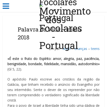
Palavra de Vida – maio
2018
Em pdf
texto
–
crianças
–
teens
«É este o fruto do Espírito: amor, alegria, paz, paciência,
benignidade, bondade, fidelidade, mansidão, autodomínio»
(Gl 5, 22).
O apóstolo Paulo escreve aos cristãos da região da
Galácia, que tinham recebido o anúncio do Evangelho por
seu intermédio. Sente o dever de os repreender por não
terem compreendido o verdadeiro significado da liberdade
cristã.
Para o povo de Israel a liberdade tinha sido uma dádiva de