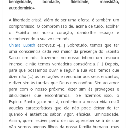
benignidade, bondade, fidelidade, mansidão,
autodomínio».
A liberdade cristã, além de ser uma oferta, é também um
compromisso. O compromisso de, acima de tudo, acolher
o Espírito no nosso coração, dando-lhe espaço e
reconhecendo a sua voz em nós.
Chiara Lubich
escreveu: «[…] Sobretudo, temos que ter
uma consciência cada vez maior da presença do Espírito
Santo em nós: trazemos no nosso íntimo um tesouro
imenso, e não temos verdadeira consciência. […] Depois,
para que possamos ouvir e seguir a sua voz, temos que
dizer não […] às tentações e renunciar aos seus encantos;
e dizer sim às tarefas que Deus nos confiou. Sim ao amor
para com o nosso próximo; dizer sim às provações e
dificuldades que encontramos… Se fizermos isso, o
Espírito Santo guiar-nos-á, conferindo à nossa vida cristã
aquelas características que ela não pode deixar de ter
quando é autêntica: sabor, vigor, eficácia, luminosidade.
Assim, quem estiver perto de nós aperceber-se-á de que
não somos apenas filhos da nossa família humana, mas