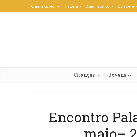
Chiara Lubich
História
Quem somos
Cidadela
Crianças
Jovens
Encontro Pala
maio– 2