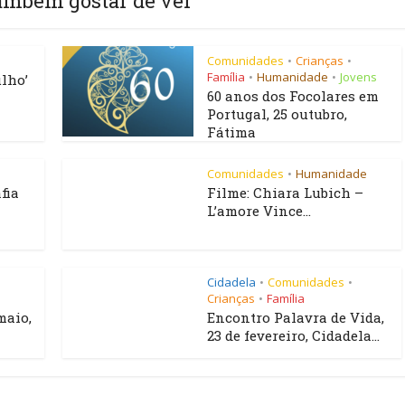
ambém gostar de ver
Comunidades
Crianças
•
•
Família
Humanidade
Jovens
•
•
lho’
60 anos dos Focolares em
Portugal, 25 outubro,
Fátima
Comunidades
Humanidade
•
fia
Filme: Chiara Lubich –
L’amore Vince...
Cidadela
Comunidades
•
•
Crianças
Família
•
maio,
Encontro Palavra de Vida,
23 de fevereiro, Cidadela...