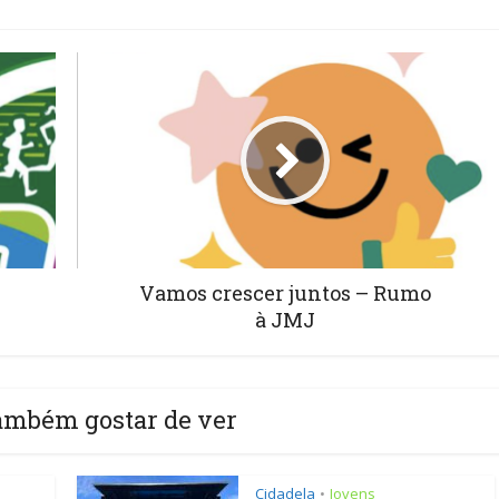
Vamos crescer juntos – Rumo
à JMJ
ambém gostar de ver
Cidadela
Jovens
•