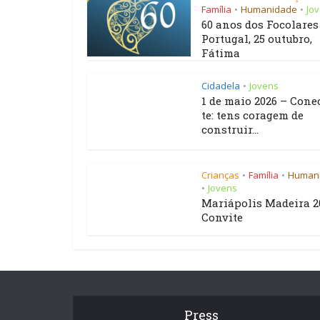
Família
Humanidade
Jo
•
•
60 anos dos Focolare
Portugal, 25 outubro,
Fátima
Cidadela
Jovens
•
1 de maio 2026 – Cone
te: tens coragem de
construir...
Crianças
Família
Human
•
•
Jovens
•
Mariápolis Madeira 2
Convite
Press