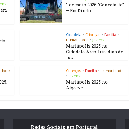
vens
1 de maio 2026 “Conecta-te”
s em
– Em Direto
Cidadela
Crianças
Família
•
•
•
Humanidade
Jovens
•
cta-
Mariápolis 2025 na
Cidadela Arco-Íris: dias de
luz...
idade
Crianças
Família
Humanidade
•
•
Jovens
•
025.
Mariápolis 2025 no
Algarve
Redes Sociais em Portugal