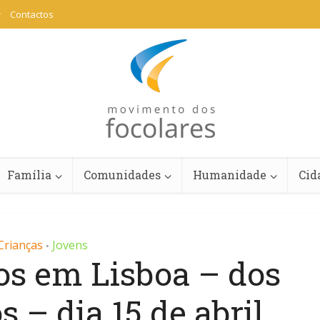
Contactos
Família
Comunidades
Humanidade
Cid
Crianças
Jovens
•
os em Lisboa – dos
s – dia 15 de abril