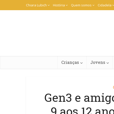
Chiara Lubich
História
Quem somos
Cidadela
Crianças
Jovens
Gen3 e amig
9 aos 12 ano