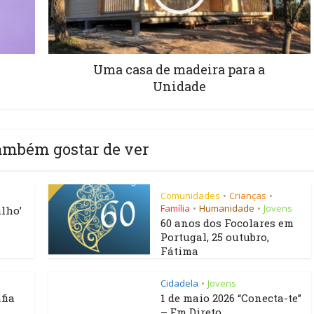
Uma casa de madeira para a
Unidade
ambém gostar de ver
Comunidades
Crianças
•
•
Família
Humanidade
Jovens
•
•
lho’
60 anos dos Focolares em
Portugal, 25 outubro,
Fátima
Cidadela
Jovens
•
fia
1 de maio 2026 “Conecta-te”
– Em Direto