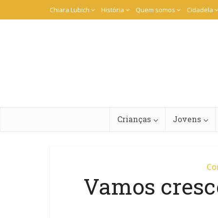
Chiara Lubich
História
Quem somos
Cidadela
Crianças
Jovens
Co
Vamos cresc