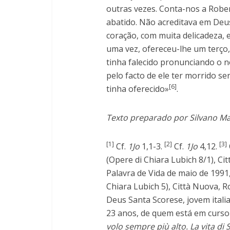
outras vezes. Conta-nos a Robe
abatido. Não acreditava em Deus
coração, com muita delicadeza, 
uma vez, ofereceu-lhe um terço,
tinha falecido pronunciando o n
pelo facto de ele ter morrido s
[6]
tinha oferecido»
.
Texto preparado por Silvano Mal
[1]
[2]
[3]
Cf.
1Jo
1,1-3.
Cf.
1Jo
4,12.
(Opere di Chiara Lubich 8/1), Ci
Palavra de Vida de maio de 1991
Chiara Lubich 5), Città Nuova, R
Deus Santa Scorese, jovem itali
23 anos, de quem está em curso
volo sempre più alto. La vita di