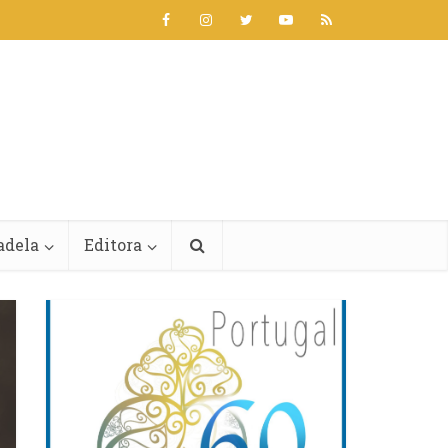
adela
Editora