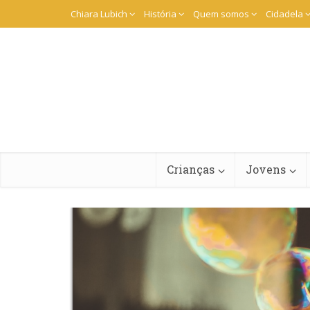
Chiara Lubich
História
Quem somos
Cidadela
Crianças
Jovens