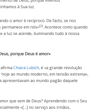
cimento de Deus, porque vivemos
minhamos à Sua luz.
ando o amor é recíproco. De facto, se nos
[2]
s permanece em nós»
. Acontece como quando
 e a luz se acende, iluminando tudo à nossa
eus, porque Deus é amor»
 afirma
Chiara Lubich
, é «a grande revolução
 hoje ao mundo moderno, em tensão extrema»,
s a apresentavam ao mundo pagão daquele
 amor que vem de Deus? Aprendendo com o Seu
pecialmente «[…] no serviço aos irmãos,