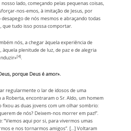
 nosso lado, começando pelas pequenas coisas,
sforçar-nos-emos, à imitação de Jesus, por
 no desapego de nós mesmos e abraçando todas
, que tudo isso possa comportar.
mbém nós, a chegar àquela experiência de
àquela plenitude de luz, de paz e de alegria
[4]
onduzir»
.
eus, porque Deus é amor».
ar regularmente o lar de idosos de uma
com a Roberta, encontraram o Sr. Aldo, um homem
Aldo fixou as duas jovens com um olhar sombrio:
querem de nós? Deixem-nos morrer em paz!”.
: “Viemos aqui por si, para vivermos umas
rmos e nos tornarmos amigos”. […] Voltaram