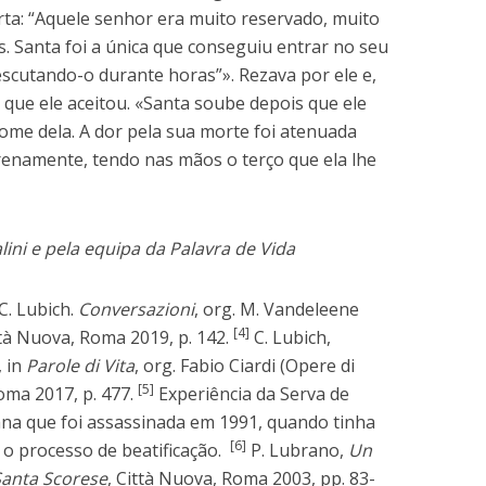
rta: “Aquele senhor era muito reservado, muito
. Santa foi a única que conseguiu entrar no seu
escutando-o durante horas”». Rezava por ele e,
 que ele aceitou. «Santa soube depois que ele
ome dela. A dor pela sua morte foi atenuada
erenamente, tendo nas mãos o terço que ela lhe
ini e pela equipa da Palavra de Vida
C. Lubich.
Conversazioni
, org. M. Vandeleene
[4]
ttà Nuova, Roma 2019, p. 142.
C. Lubich,
, in
Parole di Vita
, org. Fabio Ciardi (Opere di
[5]
oma 2017, p. 477.
Experiência da Serva de
ana que foi assassinada em 1991, quando tinha
[6]
 o processo de beatificação.
P. Lubrano,
Un
 Santa Scorese
, Città Nuova, Roma 2003, pp. 83-