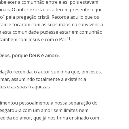
abelecer a comunhão entre eles, pois estavam
rinais. O autor exorta-os a terem presente o que
o” pela pregação cristã. Recorda aquilo que os
viram e tocaram com as suas mãos na convivência
m esta comunidade pudesse estar em comunhão
[1]
 também com Jesus e com o Pai
.
eus, porque Deus é amor».
elação recebida, o autor sublinha que, em Jesus,
amar, assumindo totalmente a existência
tes e as suas fraquezas.
erimentou pessoalmente a nossa separação do
resgatou-a com um amor sem limites nem
dida do amor, que já nos tinha ensinado com