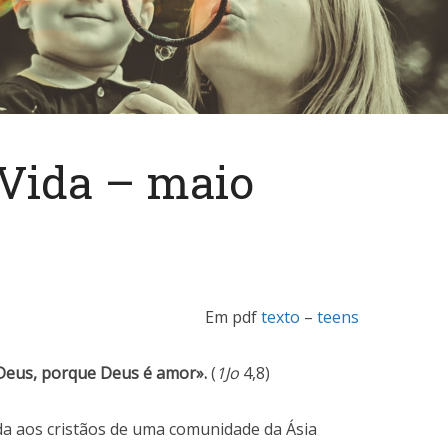
 Vida – maio
Em pdf
texto
–
teens
eus, porque Deus é amor».
(
1Jo
4,8)
gida aos cristãos de uma comunidade da Ásia