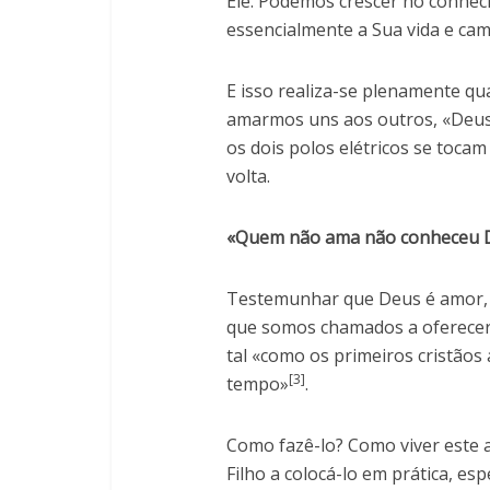
Ele. Podemos crescer no conhe
essencialmente a Sua vida e ca
E isso realiza-se plenamente qu
amarmos uns aos outros, «Deu
os dois polos elétricos se tocam
volta.
«Quem não ama não conheceu D
Testemunhar que Deus é amor,
que somos chamados a oferecer
tal «como os primeiros cristão
[3]
tempo»
.
Como fazê-lo? Como viver este
Filho a colocá-lo em prática, es