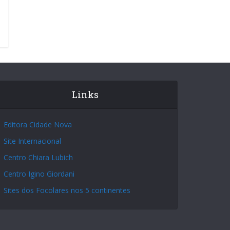
Links
Editora Cidade Nova
Site Internacional
Centro Chiara Lubich
Centro Igino Giordani
Sites dos Focolares nos 5 continentes