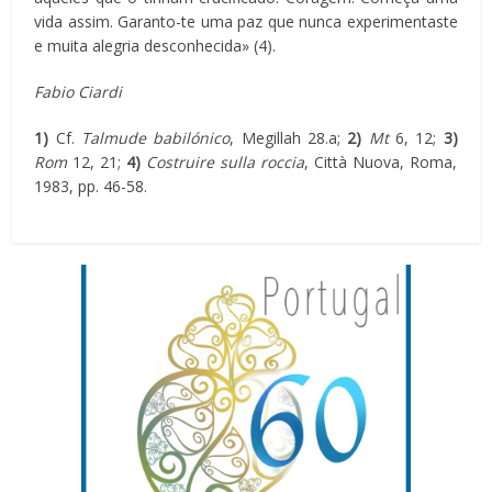
vida assim. Garanto-te uma paz que nunca experimentaste
e muita alegria desconhecida» (4).
Fabio Ciardi
1)
Cf.
Talmude babilónico
, Megillah 28.a;
2)
Mt
6, 12;
3)
Rom
12, 21;
4)
Costruire sulla roccia
, Città Nuova, Roma,
1983, pp. 46-58.