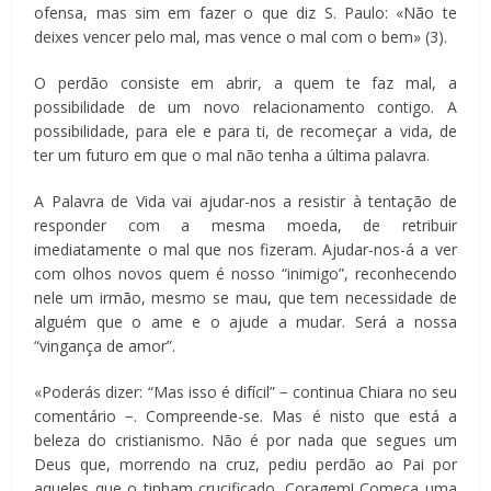
ofensa, mas sim em fazer o que diz S. Paulo: «Não te
deixes vencer pelo mal, mas vence o mal com o bem» (3).
O perdão consiste em abrir, a quem te faz mal, a
possibilidade de um novo relacionamento contigo. A
possibilidade, para ele e para ti, de recomeçar a vida, de
ter um futuro em que o mal não tenha a última palavra.
A Palavra de Vida vai ajudar-nos a resistir à tentação de
responder com a mesma moeda, de retribuir
imediatamente o mal que nos fizeram. Ajudar-nos-á a ver
com olhos novos quem é nosso “inimigo”, reconhecendo
nele um irmão, mesmo se mau, que tem necessidade de
alguém que o ame e o ajude a mudar. Será a nossa
“vingança de amor”.
«Poderás dizer: “Mas isso é difícil” − continua Chiara no seu
comentário −. Compreende-se. Mas é nisto que está a
beleza do cristianismo. Não é por nada que segues um
Deus que, morrendo na cruz, pediu perdão ao Pai por
aqueles que o tinham crucificado. Coragem! Começa uma