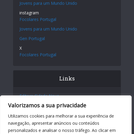
Jovens para um Mundo Unido
instagram
Focolares Portugal
Jovens para um Mundo Unido
Gen Portugal
X
Focolares Portugal
Links
Editora Cidade Nova
Valorizamos a sua privacidade
Site Internacional
Centro Chiara Lubich
Utilizamos cookies para melhorar a sua experiência de
navegação, apresentar anúncios ou conteúdos
Centro Igino Giordani
personalizados e analisar o nosso tráfego. Ao clicar em