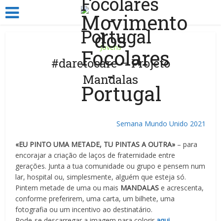
Jovens
#daretocare – Projeto
Mandalas
Semana Mundo Unido 2021
«EU PINTO UMA METADE, TU PINTAS A OUTRA»
– para
encorajar a criação de laços de fraternidade entre
gerações. Junta a tua comunidade ou grupo e pensem num
lar, hospital ou, simplesmente, alguém que esteja só.
Pintem metade de uma ou mais
MANDALAS
e acrescenta,
conforme preferirem, uma carta, um bilhete, uma
fotografia ou um incentivo ao destinatário.
Pode-se descarregar a imagem para colorir
aqui
.