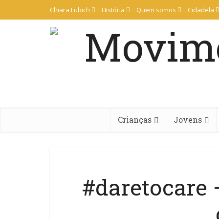
Chiara Lubich
História
Quem somos
Cidadela
Crianças
Jovens
#daretocare 