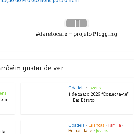
ntação do Projeto Bens para o Bem
#daretocare – projeto Plogging
ambém gostar de ver
Cidadela
Jovens
•
vens
1 de maio 2026 “Conecta-te”
s em
– Em Direto
Cidadela
Crianças
Família
•
•
•
Humanidade
Jovens
•
cta-