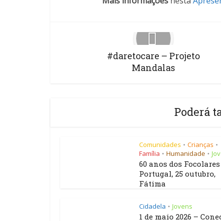
Mais informações
nesta
Aprese
#daretocare – Projeto
Mandalas
Poderá t
Comunidades
Crianças
•
•
Família
Humanidade
Jo
•
•
60 anos dos Focolare
Portugal, 25 outubro,
Fátima
Cidadela
Jovens
•
1 de maio 2026 – Cone