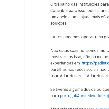
O trabalho das instituições pa
Contribui para isso, publicitando
um apelo a uma ajuda mais eficaz
soluções.
Juntos podemos operar uma gr
Não estás sozinho, somos muitos 
mostrarmos isso, não há melhor 
experiências em:
https://padle
partilhas nas redes sociais não 
usar #daretocare e #daretocare
Se tiveres alguma dúvida ou qu
para
portugal@unitedworldproj