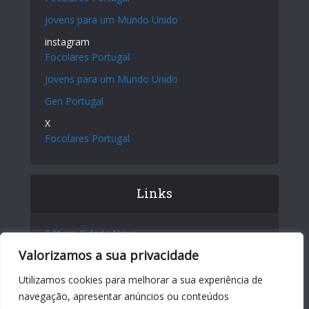
Jovens para um Mundo Unido
instagram
Focolares Portugal
Jovens para um Mundo Unido
Gen Portugal
X
Focolares Portugal
Links
Editora Cidade Nova
Valorizamos a sua privacidade
Site Internacional
Centro Chiara Lubich
Utilizamos cookies para melhorar a sua experiência de
navegação, apresentar anúncios ou conteúdos
Centro Igino Giordani