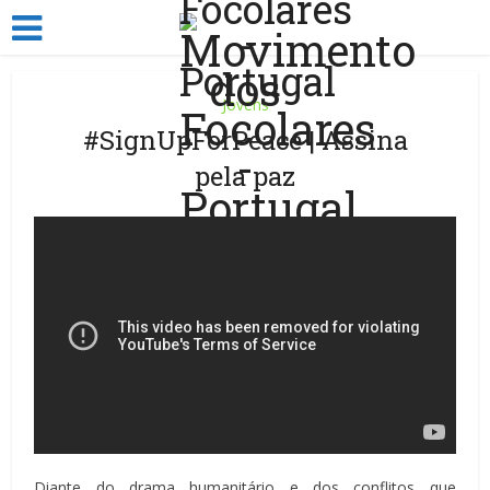
Jovens
#SignUpForPeace | Assina
pela paz
Diante do drama humanitário e dos conflitos que