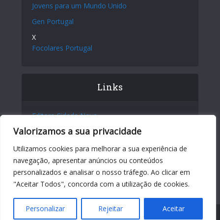
Jovens para um Mundo Unido
Gen Portugal
X
Focolares Portugal
Links
Editora Cidade Nova
Valorizamos a sua privacidade
Site Internacional
Centro Chiara Lubich
Utilizamos cookies para melhorar a sua experiência de
navegação, apresentar anúncios ou conteúdos
Centro Igino Giordani
personalizados e analisar o nosso tráfego. Ao clicar em
Sites dos Focolares nos 5 continentes
"Aceitar Todos", concorda com a utilização de cookies.
Personalizar
Rejeitar
Aceitar
Copyright © 2026. Movimento dos Focolares. Site oficial em Portugal.