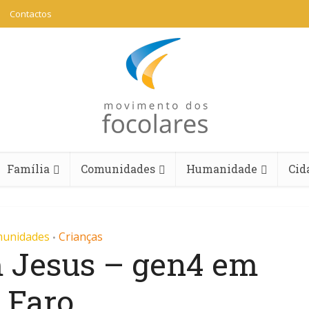
Contactos
Família
Comunidades
Humanidade
Cid
unidades
Crianças
•
m Jesus – gen4 em
Faro