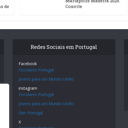
Mariápolis Madeira 2025.
as de
Convite
Redes Sociais em Portugal
Facebook
Focolares Portugal
Jovens para um Mundo Unido
instagram
Focolares Portugal
Jovens para um Mundo Unido
Gen Portugal
X