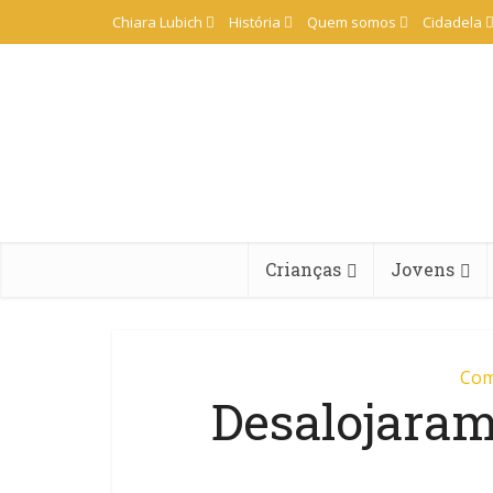
Chiara Lubich
História
Quem somos
Cidadela
Crianças
Jovens
Com
Desalojara