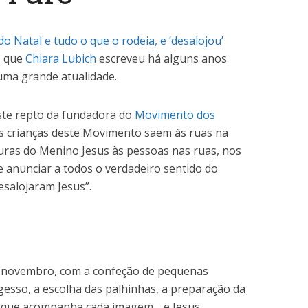
o Natal e tudo o que o rodeia, e ‘desalojou’
s que
Chiara Lubich
escreveu há alguns anos
uma grande atualidade.
ste repto da fundadora do
Movimento dos
 as crianças deste Movimento saem às ruas na
guras do Menino Jesus às pessoas nas ruas, nos
 e anunciar a todos o verdadeiro sentido do
esalojaram Jesus”.
 novembro, com a confeção de pequenas
esso, a escolha das palhinhas, a preparação da
 que acompanha cada imagem… e Jesus