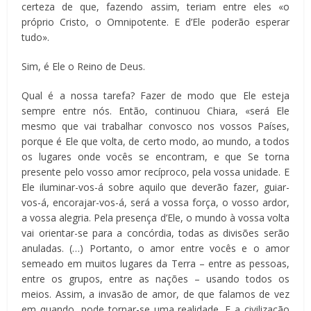
certeza de que, fazendo assim, teriam entre eles «o
próprio Cristo, o Omnipotente. E d’Ele poderão esperar
tudo».
Sim, é Ele o Reino de Deus.
Qual é a nossa tarefa? Fazer de modo que Ele esteja
sempre entre nós. Então, continuou Chiara, «será Ele
mesmo que vai trabalhar convosco nos vossos Países,
porque é Ele que volta, de certo modo, ao mundo, a todos
os lugares onde vocês se encontram, e que Se torna
presente pelo vosso amor recíproco, pela vossa unidade. E
Ele iluminar-vos-á sobre aquilo que deverão fazer, guiar-
vos-á, encorajar-vos-á, será a vossa força, o vosso ardor,
a vossa alegria. Pela presença d’Ele, o mundo à vossa volta
vai orientar-se para a concórdia, todas as divisões serão
anuladas. (…) Portanto, o amor entre vocês e o amor
semeado em muitos lugares da Terra – entre as pessoas,
entre os grupos, entre as nações – usando todos os
meios. Assim, a invasão de amor, de que falamos de vez
em quando, pode tornar-se uma realidade. E a civilização