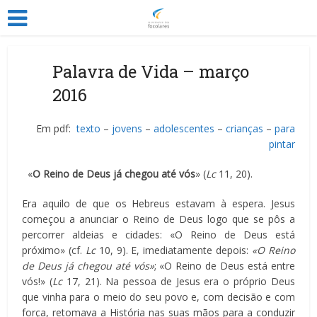
Palavra de Vida – março
2016
Em pdf:
texto
–
jovens
–
adolescentes
–
crianças
–
para
pintar
«
O Reino de Deus já chegou até vós
» (
Lc
11, 20).
Era aquilo de que os Hebreus estavam à espera. Jesus
começou a anunciar o Reino de Deus logo que se pôs a
percorrer aldeias e cidades: «O Reino de Deus está
próximo» (cf.
Lc
10, 9). E, imediatamente depois:
«O Reino
de Deus já chegou até vós»
; «O Reino de Deus está entre
vós!» (
Lc
17, 21). Na pessoa de Jesus era o próprio Deus
que vinha para o meio do seu povo e, com decisão e com
força, retomava a História nas suas mãos para a conduzir