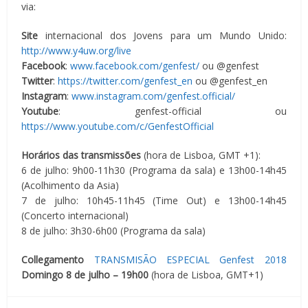
via:
Site
internacional dos Jovens para um Mundo Unido:
http://www.y4uw.org/live
Facebook
:
www.facebook.com/genfest/
ou @genfest
Twitter
:
https://twitter.com/genfest_en
ou @genfest_en
Instagram
:
www.instagram.com/genfest.official/
Youtube
: genfest-official ou
https://www.youtube.com/c/GenfestOfficial
Horários das transmissões
(hora de Lisboa, GMT +1):
6 de julho: 9h00-11h30 (Programa da sala) e 13h00-14h45
(Acolhimento da Asia)
7 de julho: 10h45-11h45 (Time Out) e 13h00-14h45
(Concerto internacional)
8 de julho: 3h30-6h00 (Programa da sala)
Collegamento
TRANSMISÃO ESPECIAL Genfest 2018
Domingo 8 de julho – 19h00
(hora de Lisboa, GMT+1)