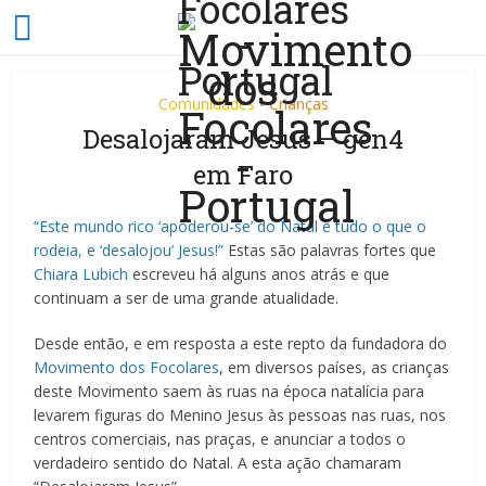
Comunidades
Crianças
•
Desalojaram Jesus – gen4
em Faro
“Este mundo rico ‘apoderou-se’ do Natal e tudo o que o
rodeia, e ‘desalojou’ Jesus!”
Estas são palavras fortes que
Chiara Lubich
escreveu há alguns anos atrás e que
continuam a ser de uma grande atualidade.
Desde então, e em resposta a este repto da fundadora do
Movimento dos Focolares
, em diversos países, as crianças
deste Movimento saem às ruas na época natalícia para
levarem figuras do Menino Jesus às pessoas nas ruas, nos
centros comerciais, nas praças, e anunciar a todos o
verdadeiro sentido do Natal. A esta ação chamaram