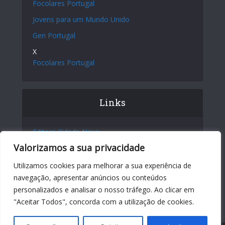
Focolares Portugal
Jovens para um Mundo Unido
Gen Portugal
X
Focolares Portugal
Links
Editora Cidade Nova
Valorizamos a sua privacidade
Site Internacional
Centro Chiara Lubich
Utilizamos cookies para melhorar a sua experiência de
navegação, apresentar anúncios ou conteúdos
Centro Igino Giordani
personalizados e analisar o nosso tráfego. Ao clicar em
Sites dos Focolares nos 5 continentes
"Aceitar Todos", concorda com a utilização de cookies.