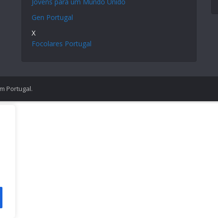
Jovens para um Mundo Unido
Gen Portugal
X
Focolares Portugal
em Portugal.