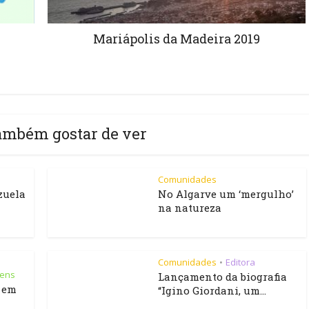
Mariápolis da Madeira 2019
ambém gostar de ver
Comunidades
zuela
No Algarve um ‘mergulho’
na natureza
Comunidades
Editora
•
vens
Lançamento da biografia
s em
“Igino Giordani, um...