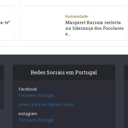
Humanidade
a-te”
Margaret Karram reeleita
na liderança dos Focolares
e...
Redes Sociais em Portugal
Facebook
Focolares Portugal
Jovens para um Mundo Unido
instagram
Focolares Portugal