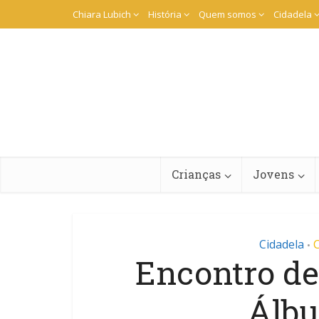
Chiara Lubich
História
Quem somos
Cidadela
Crianças
Jovens
Cidadela
•
Encontro de
Álbu