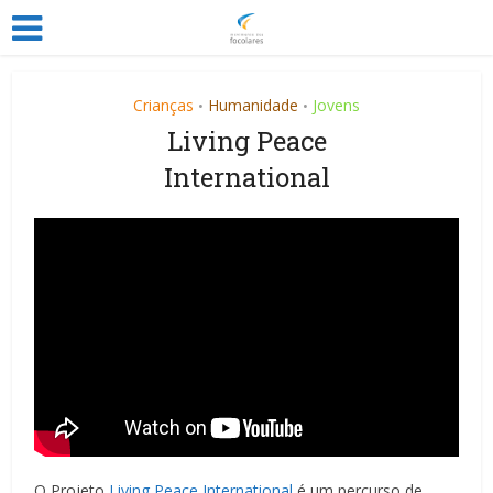
Crianças
Humanidade
Jovens
•
•
Living Peace
International
O Projeto
Living Peace International
é um percurso de