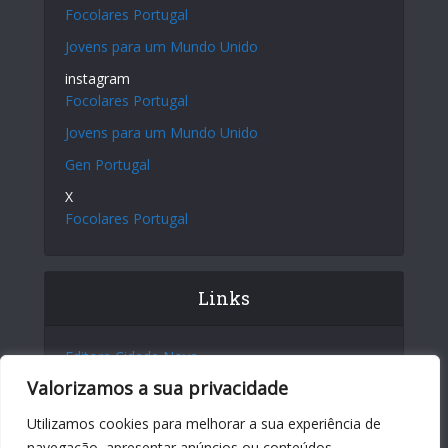
Focolares Portugal
Jovens para um Mundo Unido
instagram
Focolares Portugal
Jovens para um Mundo Unido
Gen Portugal
X
Focolares Portugal
Links
Editora Cidade Nova
Valorizamos a sua privacidade
Site Internacional
Centro Chiara Lubich
Utilizamos cookies para melhorar a sua experiência de
navegação, apresentar anúncios ou conteúdos