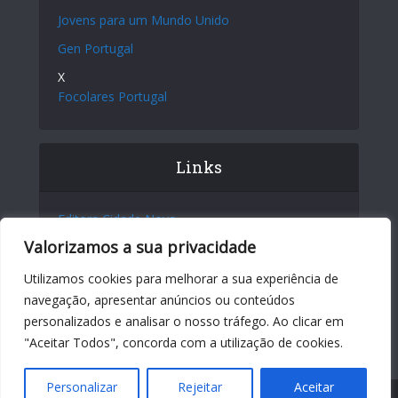
Jovens para um Mundo Unido
Gen Portugal
X
Focolares Portugal
Links
Editora Cidade Nova
Valorizamos a sua privacidade
Site Internacional
Centro Chiara Lubich
Utilizamos cookies para melhorar a sua experiência de
navegação, apresentar anúncios ou conteúdos
Centro Igino Giordani
personalizados e analisar o nosso tráfego. Ao clicar em
Sites dos Focolares nos 5 continentes
"Aceitar Todos", concorda com a utilização de cookies.
Personalizar
Rejeitar
Aceitar