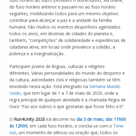
fuso horário ao outro (recebem o testemunho, via online,
do fuso horário anterior e passam-no ao fuso horário
seguinte), mobilizando todos para um mesmo objetivo:
contribuir para alcançar a paz e a unidade da família
humana. São muitos os eventos desportivos agendados
todos os anos, em dezenas de cidades do planeta e,
também, “competições” de solidariedade e experiências de
cidadania ativa, em locais onde prevalece a solidão, a
pobreza e a marginalização.
Participam jovens de línguas, culturas e religiões
diferentes. Várias personalidades do mundo do desporto e
da cultura, autoridades civis e religiosas também se têm
envolvido nesta ação. Está integrado na
Semana Mundo
Unido
, que tem lugar de 1 a 7 de maio de 2020, onde a
regra principal de qualquer atividade é a chamada Regra de
Ouro “Faz aos outros o que gostarias que fosse feito a ti”.
O
Run4Unity
2020
irá decorrer no
dia 3 de maio, das 11h00
às 12h00
, em cada fuso horário, e conclui-se com o
Time-
out
, um momento de silêncio ou oração que, todos os