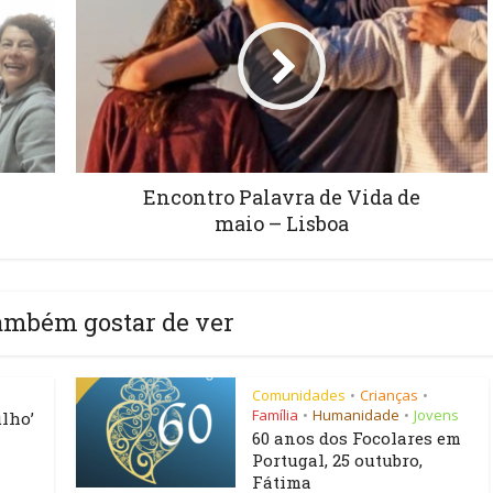
Encontro Palavra de Vida de
maio – Lisboa
ambém gostar de ver
Comunidades
Crianças
•
•
Família
Humanidade
Jovens
•
•
lho’
60 anos dos Focolares em
Portugal, 25 outubro,
Fátima