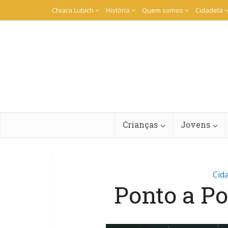
Chiara Lubich
História
Quem somos
Cidadela
Crianças
Jovens
Cid
Ponto a P